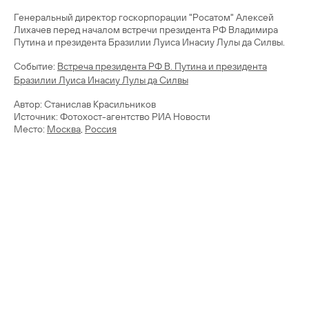
Генеральный директор госкорпорации "Росатом" Алексей
Лихачев перед началом встречи президента РФ Владимира
Путина и президента Бразилии Луиса Инасиу Лулы да Силвы.
Cобытие:
Встреча президента РФ В. Путина и президента
Бразилии Луиса Инасиу Лулы да Силвы
Автор: Станислав Красильников
Источник: Фотохост-агентство РИА Новости
Место:
Москва
,
Россия