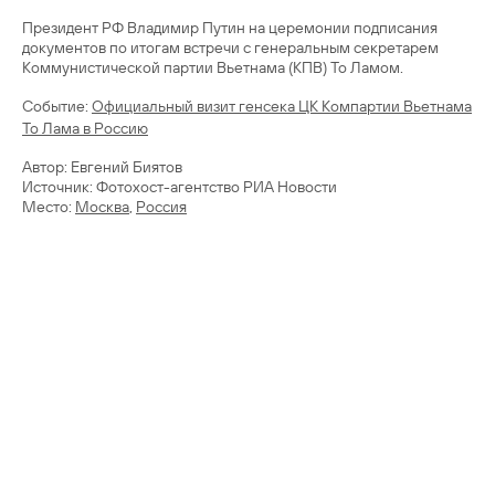
Президент РФ Владимир Путин на церемонии подписания
документов по итогам встречи с генеральным секретарем
Коммунистической партии Вьетнама (КПВ) То Ламом.
Cобытие:
Официальный визит генсека ЦК Компартии Вьетнама
То Лама в Россию
Автор: Евгений Биятов
Источник: Фотохост-агентство РИА Новости
Место:
Москва
,
Россия