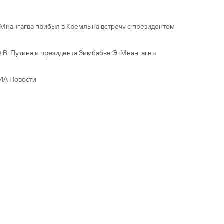
нангагва прибыл в Кремль на встречу с президентом
 В. Путина и президента Зимбабве Э. Мнангагвы
РИА Новости